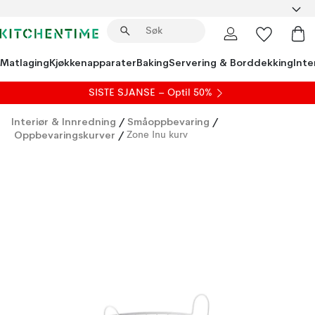
Matlaging
Kjøkkenapparater
Baking
Servering & Borddekking
Inte
SISTE SJANSE – Optil 50%
Interiør & Innredning
/
Småoppbevaring
/
Oppbevaringskurver
/
Zone Inu kurv