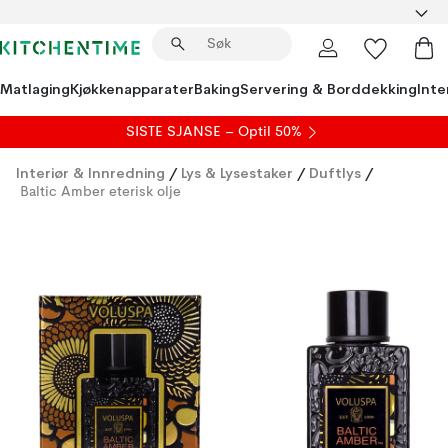
Matlaging
Kjøkkenapparater
Baking
Servering & Borddekking
Inte
SISTE SJANSE – Optil 50%
Interiør & Innredning
/
Lys & Lysestaker
/
Duftlys
/
Baltic Amber eterisk olje