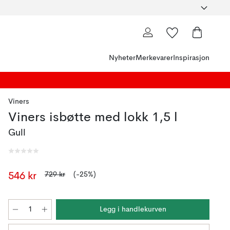
Nyheter
Merkevarer
Inspirasjon
Viners
Viners isbøtte med lokk 1,5 l
Gull
729 kr
(-25%)
546 kr
Legg i handlekurven