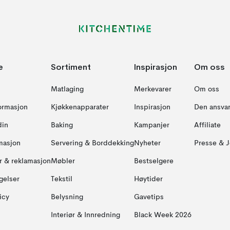
e
Sortiment
Inspirasjon
Om oss
Matlaging
Merkevarer
Om oss
formasjon
Kjøkkenapparater
Inspirasjon
Den ansvar
din
Baking
Kampanjer
Affiliate
masjon
Servering & Borddekking
Nyheter
Presse & J
ur & reklamasjon
Møbler
Bestselgere
gelser
Tekstil
Høytider
icy
Belysning
Gavetips
Interiør & Innredning
Black Week 2026