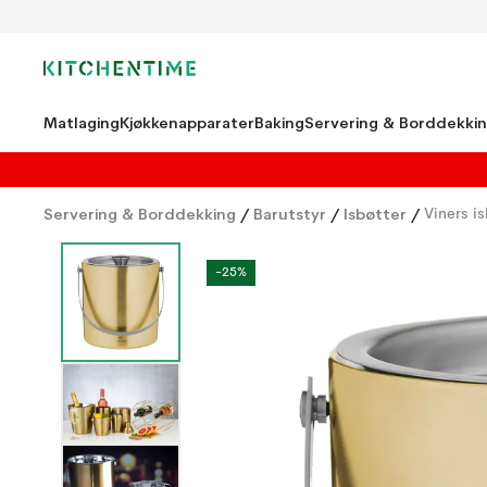
Matlaging
Kjøkkenapparater
Baking
Servering & Borddekki
Servering & Borddekking
/
Barutstyr
/
Isbøtter
/
Viners is
-25%