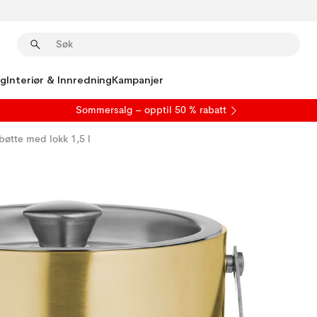
ng
Interiør & Innredning
Kampanjer
S
ommersalg
– opptil 50 % rabatt
bøtte med lokk 1,5 l