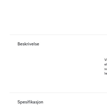
Beskrivelse
V
e
s
l
Spesifikasjon