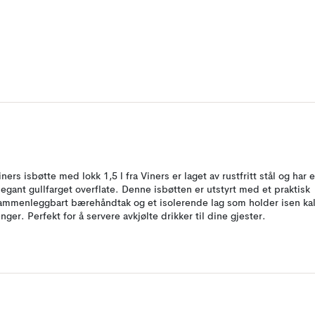
iners isbøtte med lokk 1,5 l fra Viners er laget av rustfritt stål og har 
legant gullfarget overflate. Denne isbøtten er utstyrt med et praktisk
ammenleggbart bærehåndtak og et isolerende lag som holder isen ka
enger. Perfekt for å servere avkjølte drikker til dine gjester.