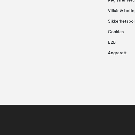
Registrer ret
Vilkår & betin
Sikkerhetspol
Cookies
B2B
Angrerett