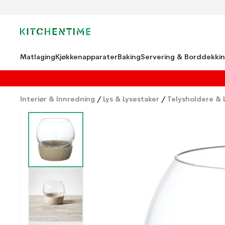
Matlaging
Kjøkkenapparater
Baking
Servering & Borddekki
Interiør & Innredning
/
Lys & Lysestaker
/
Telysholdere & L