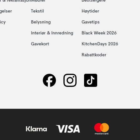
ur & reklamasjon
Møbler
Bestselgere
gelser
Tekstil
Høytider
icy
Belysning
Gavetips
Interiør & Innredning
Black Week 2026
Gavekort
KitchenDays 2026
Rabattkoder