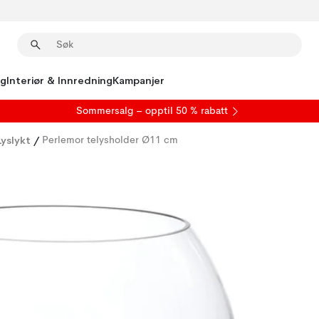
ng
Interiør & Innredning
Kampanjer
S
ommersalg
– opptil 50 % rabatt
yslykt
/
Perlemor telysholder Ø11 cm