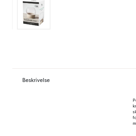
Beskrivelse
P
k
s
f
m