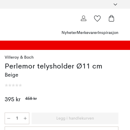
Nyheter
Merkevarer
Inspirasjon
Villeroy & Boch
Perlemor telysholder Ø11 cm
Beige
458 kr
395 kr
Legg i handlekurven