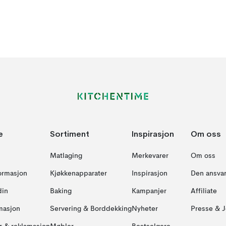
e
Sortiment
Inspirasjon
Om oss
Matlaging
Merkevarer
Om oss
formasjon
Kjøkkenapparater
Inspirasjon
Den ansvar
din
Baking
Kampanjer
Affiliate
masjon
Servering & Borddekking
Nyheter
Presse & J