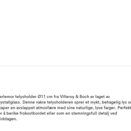
erlemor telysholder Ø11 cm fra Villeroy & Boch er laget av
rystallglass. Denne vakre telysholderen sprer et mykt, behagelig lys o
kaper en avslappet atmosfære med sine naturlige, lyse farger. Perfek
or å berike frokostbordet eller som en stemningsfull detalj ved
iddagen.