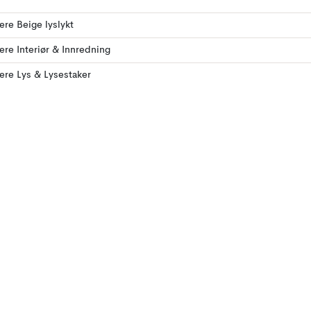
lere Beige lyslykt
lere Interiør & Innredning
lere Lys & Lysestaker