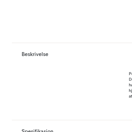
Beskrivelse
P
D
h
h
a
Spesifikasjon