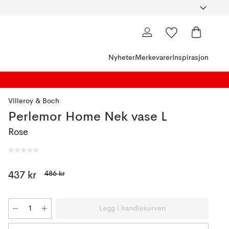
Nyheter
Merkevarer
Inspirasjon
Villeroy & Boch
Perlemor Home Nek vase L
Rose
486 kr
437 kr
Legg i handlekurven