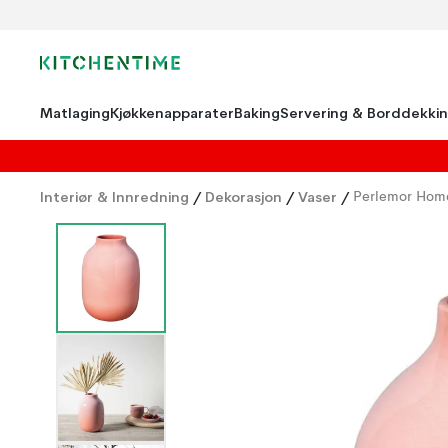
Matlaging
Kjøkkenapparater
Baking
Servering & Borddekki
Interiør & Innredning
/
Dekorasjon
/
Vaser
/
Perlemor Home