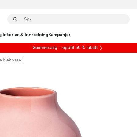
ng
Interiør & Innredning
Kampanjer
S
ommersalg
– opptil 50 % rabatt
 Nek vase L