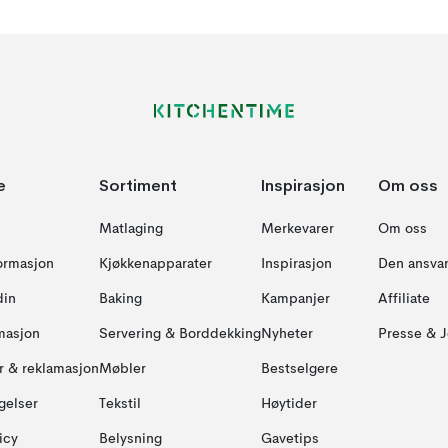
e
Sortiment
Inspirasjon
Om oss
Matlaging
Merkevarer
Om oss
formasjon
Kjøkkenapparater
Inspirasjon
Den ansvar
din
Baking
Kampanjer
Affiliate
masjon
Servering & Borddekking
Nyheter
Presse & J
ur & reklamasjon
Møbler
Bestselgere
gelser
Tekstil
Høytider
icy
Belysning
Gavetips