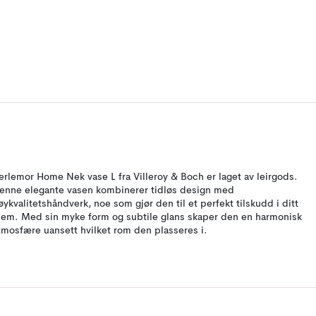
erlemor Home Nek vase L fra Villeroy & Boch er laget av leirgods.
enne elegante vasen kombinerer tidløs design med
øykvalitetshåndverk, noe som gjør den til et perfekt tilskudd i ditt
jem. Med sin myke form og subtile glans skaper den en harmonisk
tmosfære uansett hvilket rom den plasseres i.