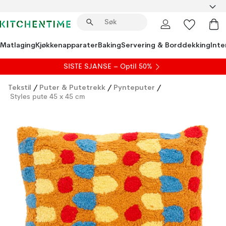
Matlaging
Kjøkkenapparater
Baking
Servering & Borddekking
Inte
SISTE SJANSE – Optil 50%
Tekstil
/
Puter & Putetrekk
/
Pynteputer
/
Styles pute 45 x 45 cm