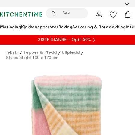
Matlaging
Kjøkkenapparater
Baking
Servering & Borddekking
Inte
SISTE SJANSE – Optil 50%
Tekstil
/
Tepper & Pledd
/
Ullpledd
/
Styles pledd 130 x 170 cm