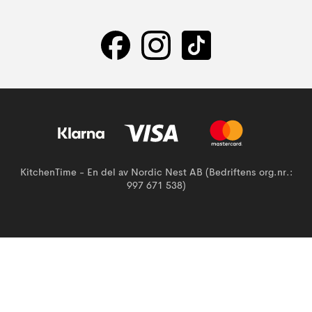
KitchenTime - En del av Nordic Nest AB (Bedriftens org.nr.:
997 671 538)