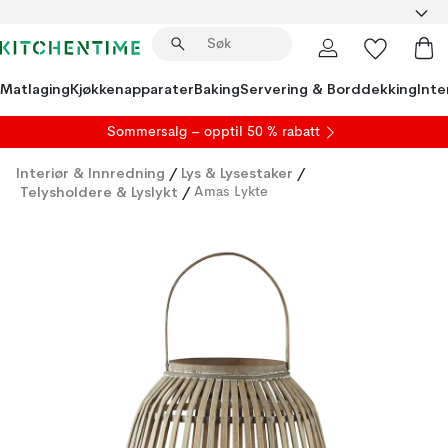
Matlaging
Kjøkkenapparater
Baking
Servering & Borddekking
Inte
S
ommersalg
– opptil 50 % rabatt
Interiør & Innredning
/
Lys & Lysestaker
/
Telysholdere & Lyslykt
/
Amas Lykte