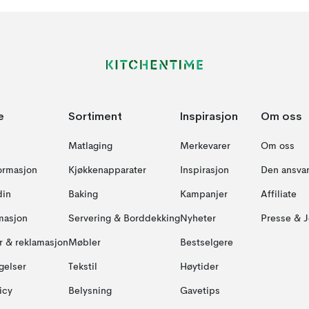
e
Sortiment
Inspirasjon
Om oss
Matlaging
Merkevarer
Om oss
formasjon
Kjøkkenapparater
Inspirasjon
Den ansvar
din
Baking
Kampanjer
Affiliate
masjon
Servering & Borddekking
Nyheter
Presse & J
ur & reklamasjon
Møbler
Bestselgere
gelser
Tekstil
Høytider
icy
Belysning
Gavetips