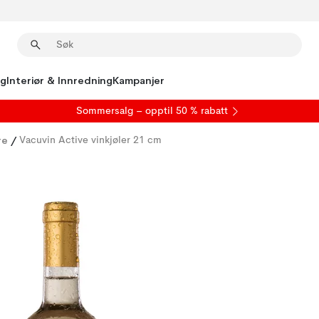
ng
Interiør & Innredning
Kampanjer
S
ommersalg
– opptil 50 % rabatt
re
/
Vacuvin Active vinkjøler 21 cm