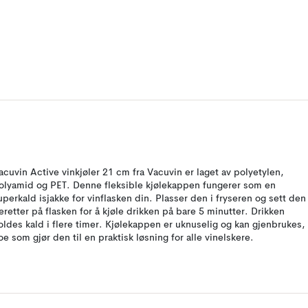
acuvin Active vinkjøler 21 cm fra Vacuvin er laget av polyetylen,
olyamid og PET. Denne fleksible kjølekappen fungerer som en
uperkald isjakke for vinflasken din. Plasser den i fryseren og sett den
eretter på flasken for å kjøle drikken på bare 5 minutter. Drikken
oldes kald i flere timer. Kjølekappen er uknuselig og kan gjenbrukes,
oe som gjør den til en praktisk løsning for alle vinelskere.