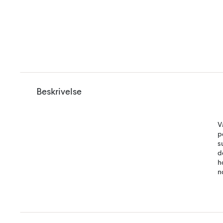
Beskrivelse
V
p
s
d
h
n