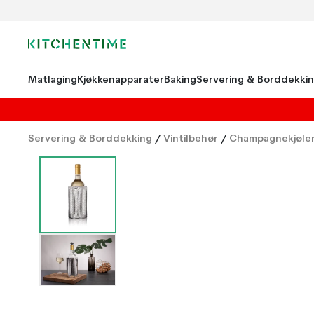
Matlaging
Kjøkkenapparater
Baking
Servering & Borddekki
Servering & Borddekking
/
Vintilbehør
/
Champagnekjøle