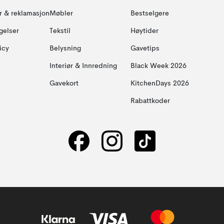
ur & reklamasjon
Møbler
Bestselgere
gelser
Tekstil
Høytider
icy
Belysning
Gavetips
Interiør & Innredning
Black Week 2026
Gavekort
KitchenDays 2026
Rabattkoder