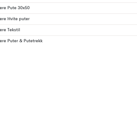
lere Pute 30x50
lere Hvite puter
ere Tekstil
lere Puter & Putetrekk