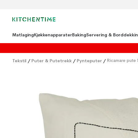
Matlaging
Kjøkkenapparater
Baking
Servering & Borddekki
Tekstil
/
Puter & Putetrekk
/
Pynteputer
/
Ricamare pute 