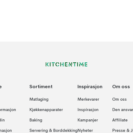
e
Sortiment
Inspirasjon
Om oss
Matlaging
Merkevarer
Om oss
formasjon
Kjøkkenapparater
Inspirasjon
Den ansvar
din
Baking
Kampanjer
Affiliate
masjon
Servering & Borddekking
Nyheter
Presse & J