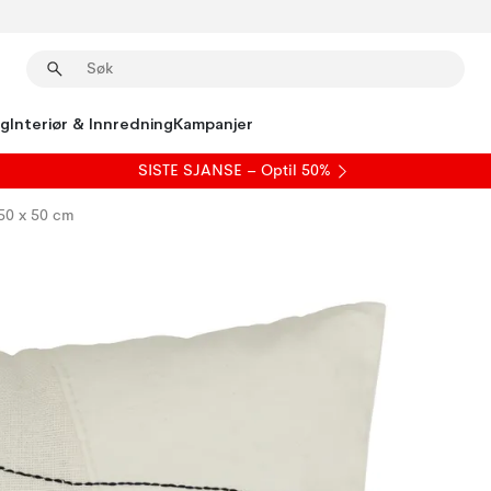
ng
Interiør & Innredning
Kampanjer
SISTE SJANSE – Optil 50%
50 x 50 cm