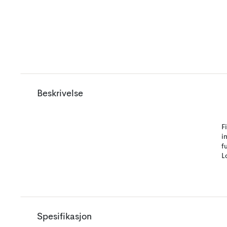
Beskrivelse
F
i
f
L
Spesifikasjon