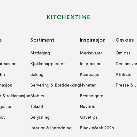
e
Sortiment
Inspirasjon
Om oss
Matlaging
Merkevarer
Om oss
formasjon
Kjøkkenapparater
Inspirasjon
Den ansvar
din
Baking
Kampanjer
Affiliate
masjon
Servering & Borddekking
Nyheter
Presse & J
ur & reklamasjon
Møbler
Bestselgere
gelser
Tekstil
Høytider
icy
Belysning
Gavetips
Interiør & Innredning
Black Week 2026