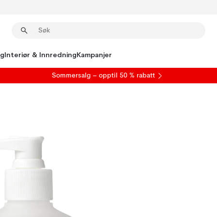
ng
Interiør & Innredning
Kampanjer
S
ommersalg
– opptil 50 % rabatt