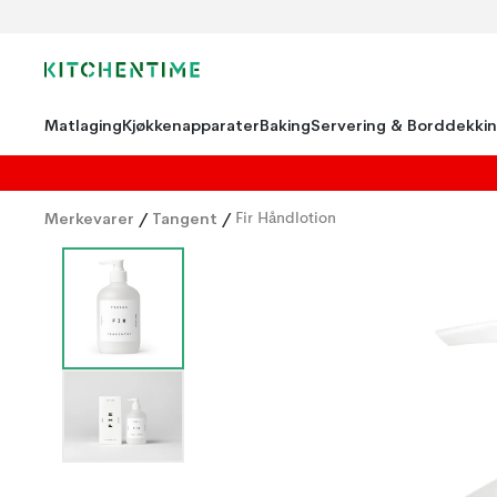
Matlaging
Kjøkkenapparater
Baking
Servering & Borddekki
Merkevarer
/
Tangent
/
Fir Håndlotion