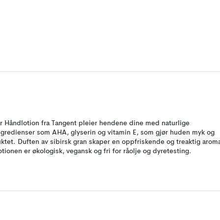
ir Håndlotion fra Tangent pleier hendene dine med naturlige
ngredienser som AHA, glyserin og vitamin E, som gjør huden myk og
uktet. Duften av sibirsk gran skaper en oppfriskende og treaktig arom
otionen er økologisk, vegansk og fri for råolje og dyretesting.