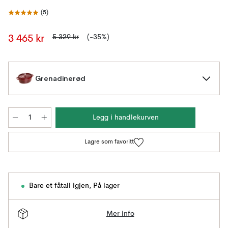
(
5
)
5 329 kr
(-35%)
3 465 kr
Grenadinerød
Legg i handlekurven
Lagre som favoritt
Bare et fåtall igjen
,
På lager
Mer info