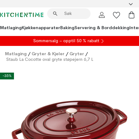
Matlaging
Kjøkkenapparater
Baking
Servering & Borddekking
Inte
S
ommersalg
– opptil 50 % rabatt
Matlaging
/
Gryter & Kjeler
/
Gryter
/
Staub La Cocotte oval gryte støpejern 6,7 L
-35%