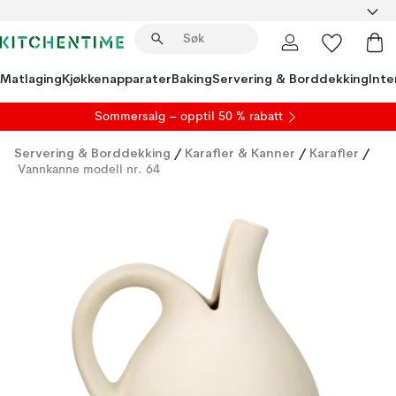
Matlaging
Kjøkkenapparater
Baking
Servering & Borddekking
Inte
S
ommersalg
– opptil 50 % rabatt
Servering & Borddekking
/
Karafler & Kanner
/
Karafler
/
Vannkanne modell nr. 64