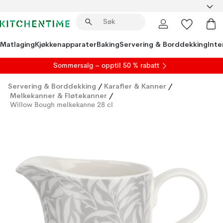
Matlaging
Kjøkkenapparater
Baking
Servering & Borddekking
Inte
S
ommersalg
– opptil 50 % rabatt
Servering & Borddekking
/
Karafler & Kanner
/
Melkekanner & Fløtekanner
/
Willow Bough melkekanne 28 cl