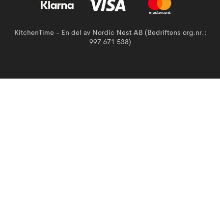
KitchenTime - En del av Nordic Nest AB (Bedriftens org.nr.:
997 671 538)