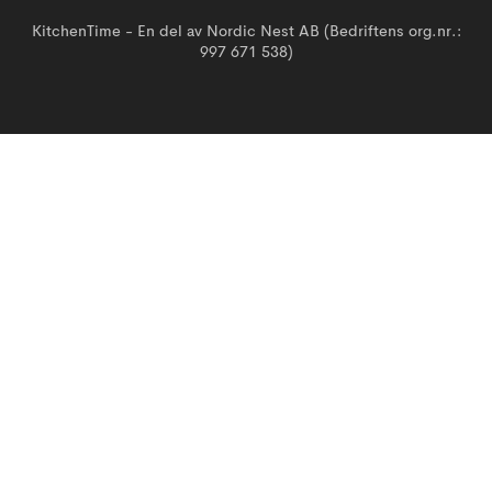
KitchenTime - En del av Nordic Nest AB (Bedriftens org.nr.:
997 671 538)