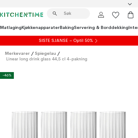
Matlaging
Kjøkkenapparater
Baking
Servering & Borddekking
Inte
SISTE SJANSE – Optil 50%
Merkevarer
/
Spiegelau
/
Linear long drink glass 44,5 cl 4-pakning
-46%