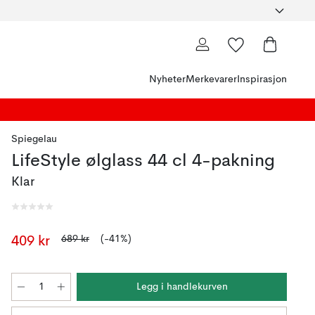
Nyheter
Merkevarer
Inspirasjon
Spiegelau
LifeStyle ølglass 44 cl 4-pakning
Klar
689 kr
(-41%)
409 kr
Legg i handlekurven