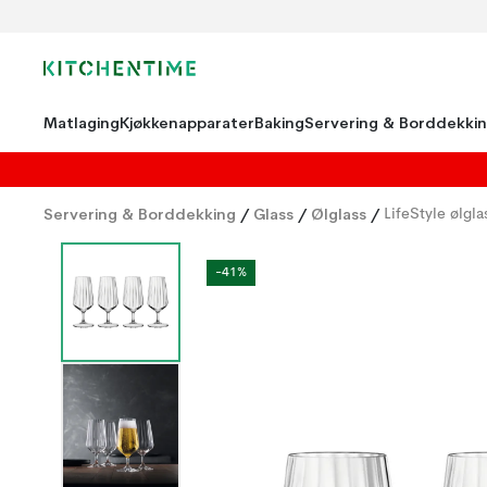
Matlaging
Kjøkkenapparater
Baking
Servering & Borddekki
Servering & Borddekking
/
Glass
/
Ølglass
/
LifeStyle ølgl
-41%