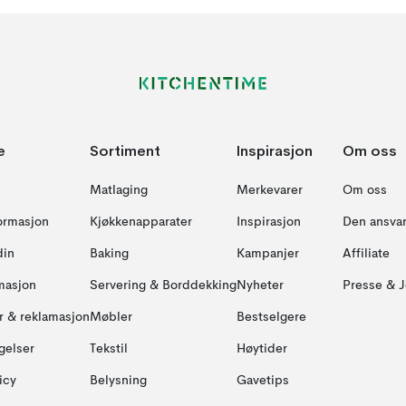
e
Sortiment
Inspirasjon
Om oss
Matlaging
Merkevarer
Om oss
formasjon
Kjøkkenapparater
Inspirasjon
Den ansvar
din
Baking
Kampanjer
Affiliate
masjon
Servering & Borddekking
Nyheter
Presse & J
ur & reklamasjon
Møbler
Bestselgere
gelser
Tekstil
Høytider
icy
Belysning
Gavetips