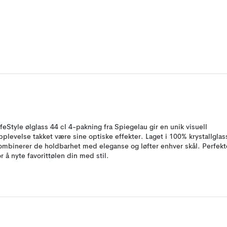
ifeStyle ølglass 44 cl 4-pakning fra Spiegelau gir en unik visuell
pplevelse takket være sine optiske effekter. Laget i 100% krystallglas
ombinerer de holdbarhet med eleganse og løfter enhver skål. Perfekt
or å nyte favorittølen din med stil.