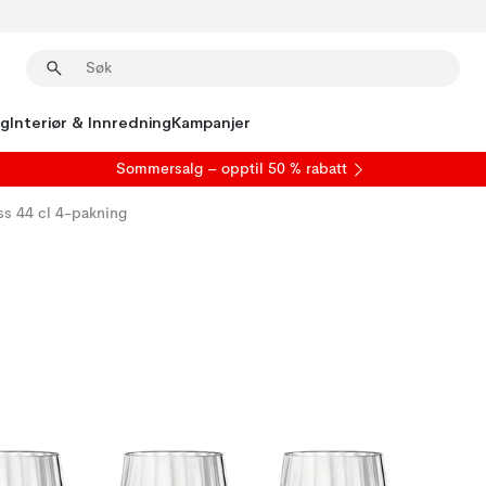
ng
Interiør & Innredning
Kampanjer
S
ommersalg
– opptil 50 % rabatt
ass 44 cl 4-pakning