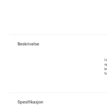
Beskrivelse
L
o
k
f
Spesifikasjon