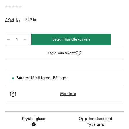
729 kr
434 kr
Legg i handlekurven
Lagre som favoritt
Bare et fåtall igjen
,
På lager
Mer info
Krystallglass
Opprinnelsesland
Tyskland