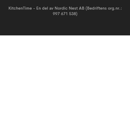
KitchenTime - En del av Nordic Nest AB (Bedriftens org.nr.:
997 671 538)