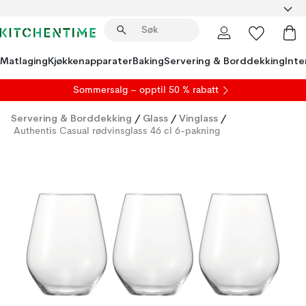
Matlaging
Kjøkkenapparater
Baking
Servering & Borddekking
Inte
S
ommersalg
– opptil 50 % rabatt
Servering & Borddekking
/
Glass
/
Vinglass
/
Authentis Casual rødvinsglass 46 cl 6-pakning