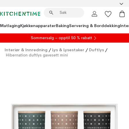
Matlaging
Kjøkkenapparater
Baking
Servering & Borddekking
Inte
S
ommersalg
– opptil 50 % rabatt
Interiør & Innredning
/
Lys & Lysestaker
/
Duftlys
/
Hibernation duftlys gavesett mini