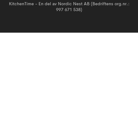
KitchenTime - En del av Nordic Nest AB (Bedriftens org.nr.:
997 671 538)