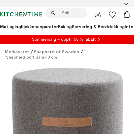
Matlaging
Kjøkkenapparater
Baking
Servering & Borddekking
Inte
S
ommersalg
– opptil 50 % rabatt
Merkevarer
/
Shepherd of Sweden
/
Shepherd puff Sara 40 cm