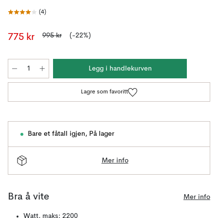
(
4
)
995 kr
(-22%)
775 kr
Legg i handlekurven
Lagre som favoritt
Bare et fåtall igjen
,
På lager
Mer info
Bra å vite
Mer info
Watt, maks: 2200