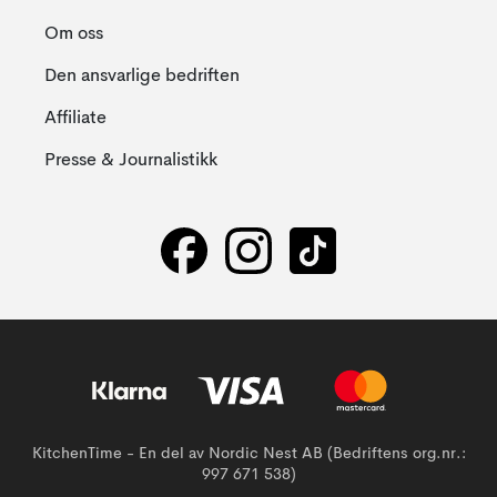
Om oss
Den ansvarlige bedriften
Affiliate
Presse & Journalistikk
KitchenTime - En del av Nordic Nest AB (Bedriftens org.nr.:
997 671 538)