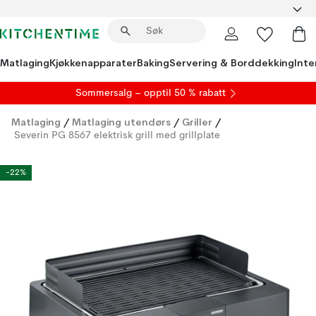
Matlaging
Kjøkkenapparater
Baking
Servering & Borddekking
Inte
S
ommersalg
– opptil 50 % rabatt
Matlaging
/
Matlaging utendørs
/
Griller
/
Severin PG 8567 elektrisk grill med grillplate
-22%