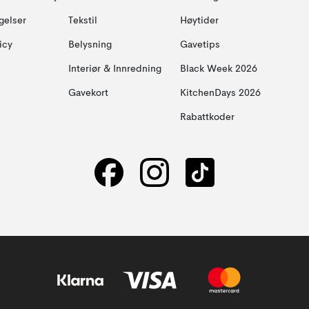
gelser
Tekstil
Høytider
icy
Belysning
Gavetips
Interiør & Innredning
Black Week 2026
Gavekort
KitchenDays 2026
Rabattkoder