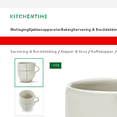
Matlaging
Kjøkkenapparater
Baking
Servering & Borddekki
Servering & Borddekking
/
Kopper & Krus
/
Kaffekopper
/
-11%