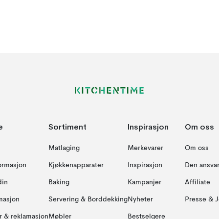
e
Sortiment
Inspirasjon
Om oss
Matlaging
Merkevarer
Om oss
formasjon
Kjøkkenapparater
Inspirasjon
Den ansvar
din
Baking
Kampanjer
Affiliate
masjon
Servering & Borddekking
Nyheter
Presse & J
ur & reklamasjon
Møbler
Bestselgere