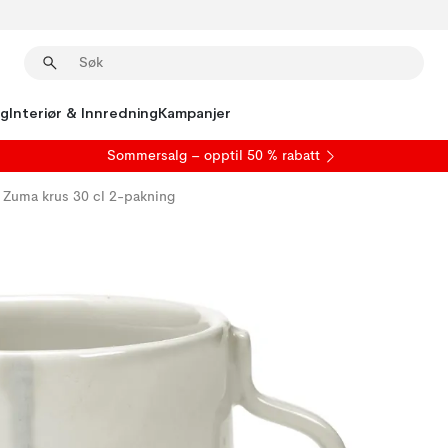
ng
Interiør & Innredning
Kampanjer
S
ommersalg
– opptil 50 % rabatt
Zuma krus 30 cl 2-pakning