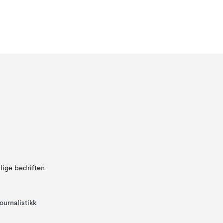
lige bedriften
ournalistikk