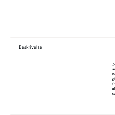
Beskrivelse
Z
a
h
g
f
a
s