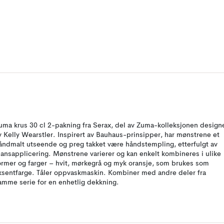
uma krus 30 cl 2-pakning fra Serax, del av Zuma-kolleksjonen design
v Kelly Wearstler. Inspirert av Bauhaus-prinsipper, har mønstrene et
åndmalt utseende og preg takket være håndstempling, etterfulgt av
lansapplicering. Mønstrene varierer og kan enkelt kombineres i ulike
ormer og farger – hvit, mørkegrå og myk oransje, som brukes som
ksentfarge. Tåler oppvaskmaskin. Kombiner med andre deler fra
amme serie for en enhetlig dekkning.