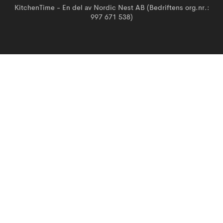
KitchenTime - En del av Nordic Nest AB (Bedriftens org.nr.:
997 671 538)