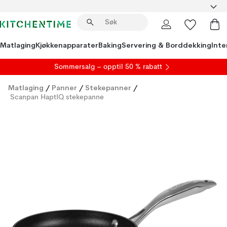
Matlaging
Kjøkkenapparater
Baking
Servering & Borddekking
Inte
S
ommersalg
– opptil 50 % rabatt
Matlaging
/
Panner
/
Stekepanner
/
Scanpan HaptIQ stekepanne