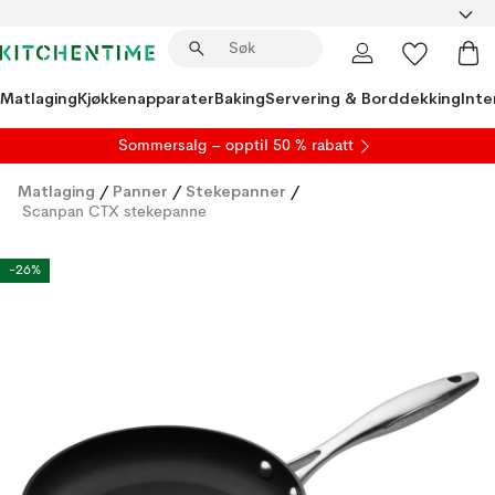
Matlaging
Kjøkkenapparater
Baking
Servering & Borddekking
Inte
S
ommersalg
– opptil 50 % rabatt
Matlaging
/
Panner
/
Stekepanner
/
Scanpan CTX stekepanne
-26%