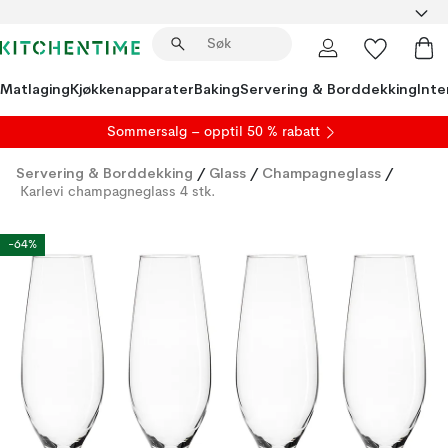
Matlaging
Kjøkkenapparater
Baking
Servering & Borddekking
Inte
S
ommersalg
– opptil 50 % rabatt
Servering & Borddekking
/
Glass
/
Champagneglass
/
Karlevi champagneglass 4 stk.
-64%