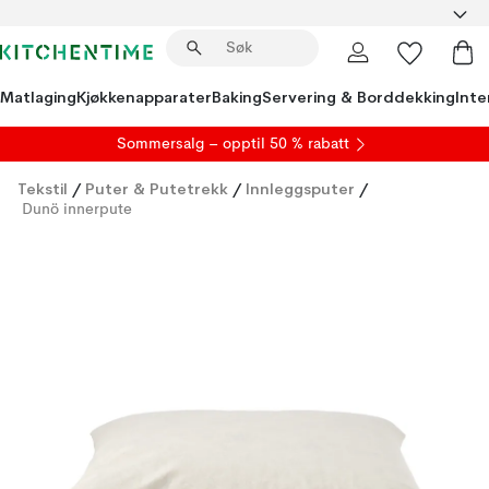
Matlaging
Kjøkkenapparater
Baking
Servering & Borddekking
Inte
S
ommersalg
– opptil 50 % rabatt
Tekstil
/
Puter & Putetrekk
/
Innleggsputer
/
Dunö innerpute