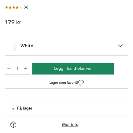
(
4
)
179 kr
White
Legg i handlekurven
Lagre som favoritt
På lager
Mer info