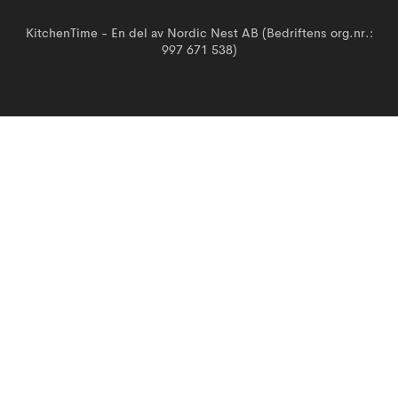
KitchenTime - En del av Nordic Nest AB (Bedriftens org.nr.:
997 671 538)