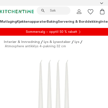
Matlaging
Kjøkkenapparater
Baking
Servering & Borddekking
Inte
S
ommersalg
– opptil 50 % rabatt
Interiør & Innredning
/
Lys & Lysestaker
/
Lys
/
Atmosphere antikklys 4-pakning 32 cm