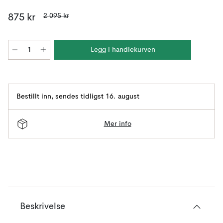
2 095 kr
875 kr
Legg i handlekurven
Bestillt inn
,
sendes tidligst 16. august
Mer info
Beskrivelse