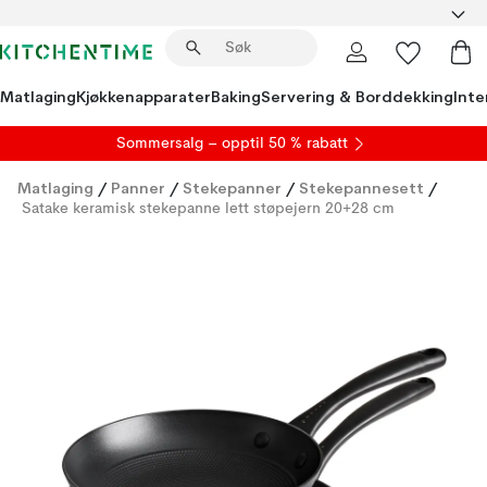
Matlaging
Kjøkkenapparater
Baking
Servering & Borddekking
Inte
S
ommersalg
– opptil 50 % rabatt
Matlaging
/
Panner
/
Stekepanner
/
Stekepannesett
/
Satake keramisk stekepanne lett støpejern 20+28 cm