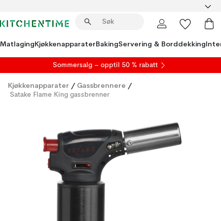
Matlaging
Kjøkkenapparater
Baking
Servering & Borddekking
Inte
S
ommersalg
– opptil 50 % rabatt
Kjøkkenapparater
/
Gassbrennere
/
Satake Flame King gassbrenner