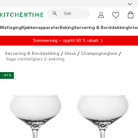
Matlaging
Kjøkkenapparater
Baking
Servering & Borddekking
Inte
S
ommersalg
– opptil 50 % rabatt
Servering & Borddekking
/
Glass
/
Champagneglass
/
Saga cocktailglass 2-pakning
-41%