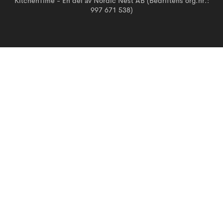
KitchenTime - En del av Nordic Nest AB (Bedriftens org.nr.:
997 671 538)