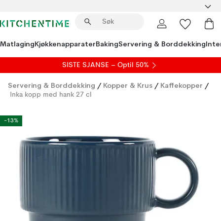
Matlaging
Kjøkkenapparater
Baking
Servering & Borddekking
Inte
SISTE SJANSE – Optil 50%
Servering & Borddekking
/
Kopper & Krus
/
Kaffekopper
/
Inka kopp med hank 27 cl
-13%