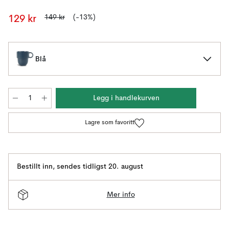
149 kr
(-13%)
129 kr
Blå
Legg i handlekurven
Lagre som favoritt
Bestillt inn
,
sendes tidligst 20. august
Mer info