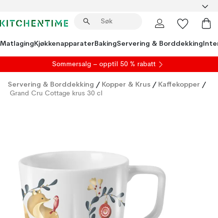
Matlaging
Kjøkkenapparater
Baking
Servering & Borddekking
Inte
S
ommersalg
– opptil 50 % rabatt
Servering & Borddekking
/
Kopper & Krus
/
Kaffekopper
/
Grand Cru Cottage krus 30 cl