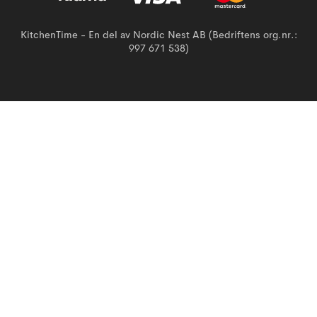
KitchenTime - En del av Nordic Nest AB (Bedriftens org.nr.:
997 671 538)