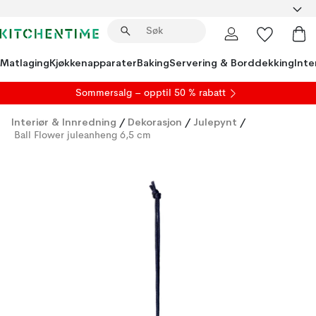
Matlaging
Kjøkkenapparater
Baking
Servering & Borddekking
Inte
S
ommersalg
– opptil 50 % rabatt
Interiør & Innredning
/
Dekorasjon
/
Julepynt
/
Ball Flower juleanheng 6,5 cm