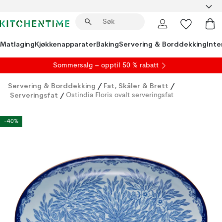
Matlaging
Kjøkkenapparater
Baking
Servering & Borddekking
Inte
S
ommersalg
– opptil 50 % rabatt
Servering & Borddekking
/
Fat, Skåler & Brett
/
Serveringsfat
/
Ostindia Floris ovalt serveringsfat
-40%