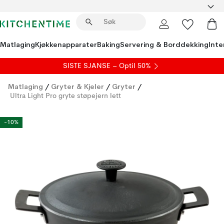
Matlaging
Kjøkkenapparater
Baking
Servering & Borddekking
Inte
SISTE SJANSE – Optil 50%
Matlaging
/
Gryter & Kjeler
/
Gryter
/
Ultra Light Pro gryte støpejern lett
-10%