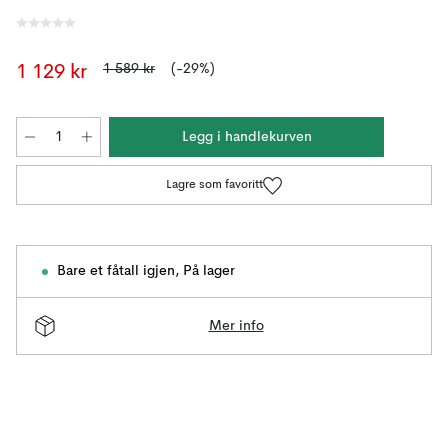
1 589 kr
(-29%)
1 129 kr
Legg i handlekurven
Lagre som favoritt
Bare et fåtall igjen
,
På lager
Mer info