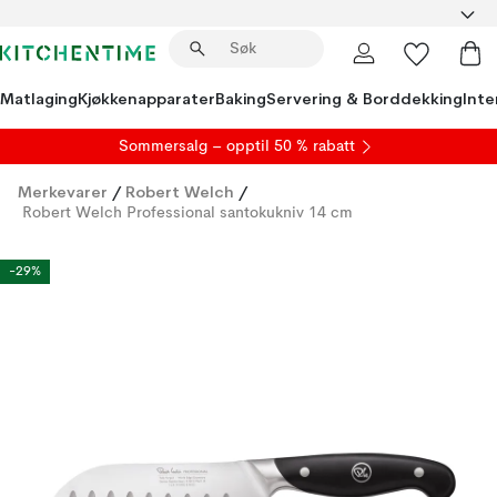
Matlaging
Kjøkkenapparater
Baking
Servering & Borddekking
Inte
S
ommersalg
– opptil 50 % rabatt
Merkevarer
/
Robert Welch
/
Robert Welch Professional santokukniv 14 cm
-29%