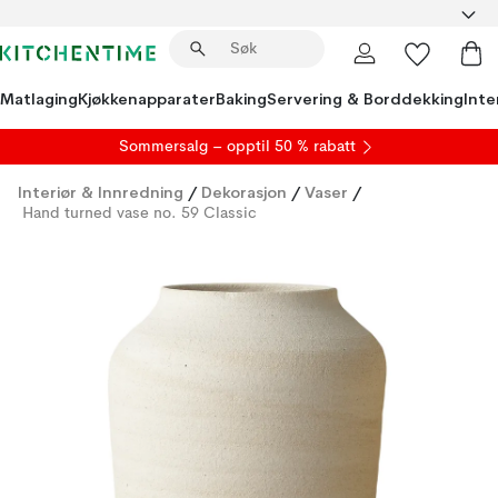
Matlaging
Kjøkkenapparater
Baking
Servering & Borddekking
Inte
S
ommersalg
– opptil 50 % rabatt
Interiør & Innredning
/
Dekorasjon
/
Vaser
/
Hand turned vase no. 59 Classic