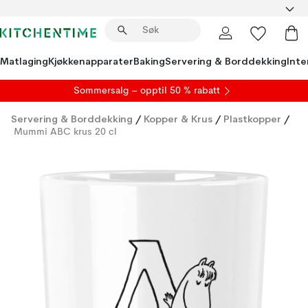
Matlaging
Kjøkkenapparater
Baking
Servering & Borddekking
Inte
S
ommersalg
– opptil 50 % rabatt
Servering & Borddekking
/
Kopper & Krus
/
Plastkopper
/
Mummi ABC krus 20 cl