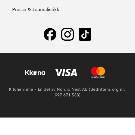
Presse & Journalistikk
KitchenTime - En del av Nordic Nest AB (Bedriftens org.nr.:
997 671 538)