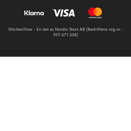
KitchenTime - En del av Nordic Nest AB (Bedriftens org.nr.:
997 671 538)