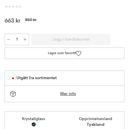
850 kr
663 kr
Legg i handlekurven
Lagre som favoritt
Utgått fra sortimentet
Mer info
Krystallglass
Opprinnelsesland
Tyskland