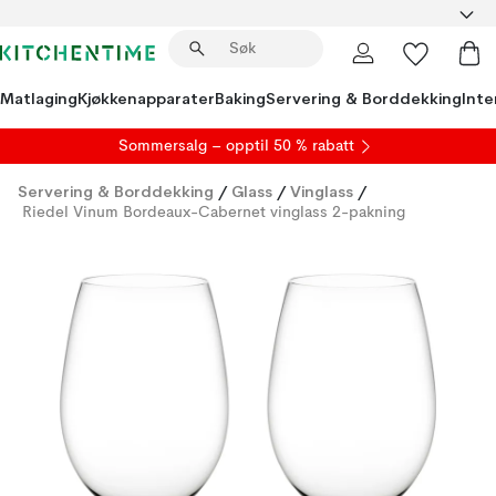
Matlaging
Kjøkkenapparater
Baking
Servering & Borddekking
Inte
S
ommersalg
– opptil 50 % rabatt
Servering & Borddekking
/
Glass
/
Vinglass
/
Riedel Vinum Bordeaux-Cabernet vinglass 2-pakning