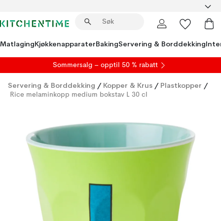
Matlaging
Kjøkkenapparater
Baking
Servering & Borddekking
Inte
S
ommersalg
– opptil 50 % rabatt
Servering & Borddekking
/
Kopper & Krus
/
Plastkopper
/
Rice melaminkopp medium bokstav L 30 cl