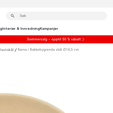
ng
Interiør & Innredning
Kampanjer
S
ommersalg
– opptil 50 % rabatt
lastskål
/
Barna i Bakkebygrenda skål Ø14,5 cm