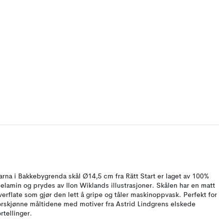
arna i Bakkebygrenda skål Ø14,5 cm fra Rätt Start er laget av 100%
elamin og prydes av Ilon Wiklands illustrasjoner. Skålen har en matt
verflate som gjør den lett å gripe og tåler maskinoppvask. Perfekt for
orskjønne måltidene med motiver fra Astrid Lindgrens elskede
ortellinger.