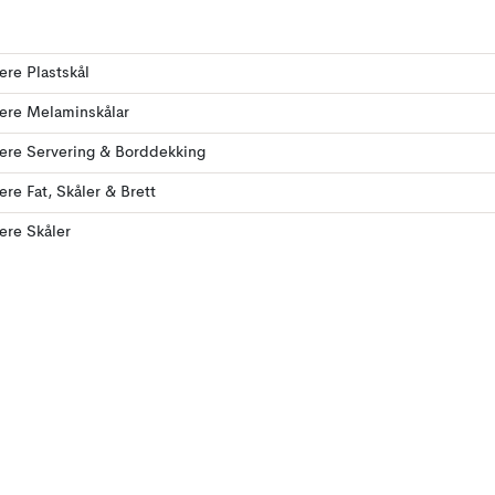
lere Plastskål
lere Melaminskålar
lere Servering & Borddekking
lere Fat, Skåler & Brett
lere Skåler