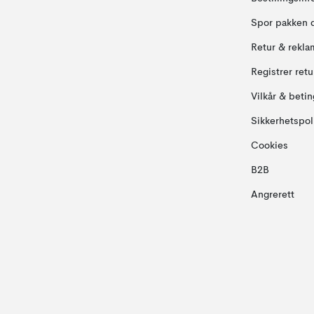
Spor pakken 
Retur & rekla
Registrer ret
Vilkår & betin
Sikkerhetspol
Cookies
B2B
Angrerett