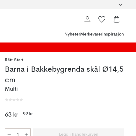
Nyheter
Merkevarer
Inspirasjon
Rätt Start
Barna i Bakkebygrenda skål Ø14,5
cm
Multi
99 kr
63 kr
Legg i handlekurven