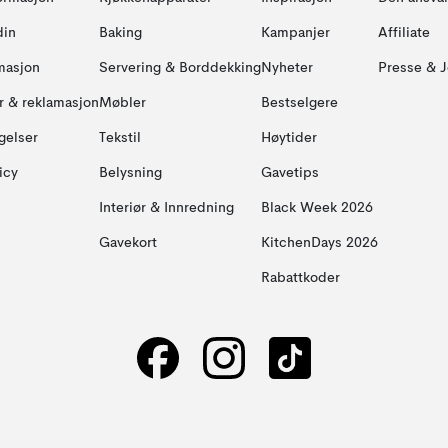
din
Baking
Kampanjer
Affiliate
masjon
Servering & Borddekking
Nyheter
Presse & J
ur & reklamasjon
Møbler
Bestselgere
gelser
Tekstil
Høytider
icy
Belysning
Gavetips
Interiør & Innredning
Black Week 2026
Gavekort
KitchenDays 2026
Rabattkoder