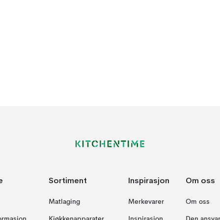
e
Sortiment
Inspirasjon
Om oss
Matlaging
Merkevarer
Om oss
formasjon
Kjøkkenapparater
Inspirasjon
Den ansvar