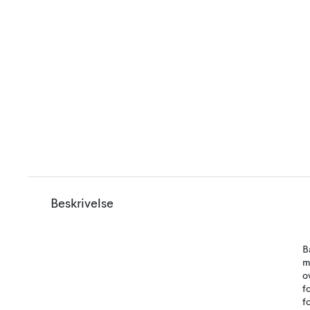
Beskrivelse
B
m
o
f
f