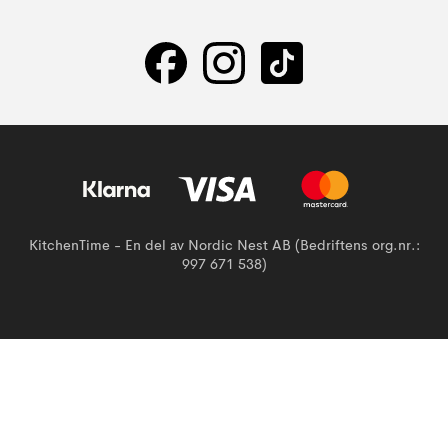
KitchenTime - En del av Nordic Nest AB (Bedriftens org.nr.:
997 671 538)