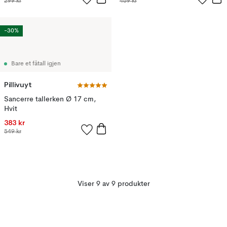
299 kr
469 kr
-30%
Bare et fåtall igjen
Pillivuyt
Sancerre tallerken Ø 17 cm,
Hvit
383 kr
549 kr
Viser 9 av 9 produkter