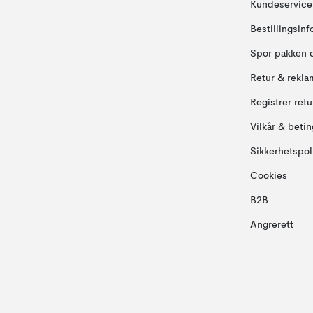
Kundeservice
Bestillingsin
Spor pakken 
Retur & rekla
Registrer ret
Vilkår & betin
Sikkerhetspol
Cookies
B2B
Angrerett