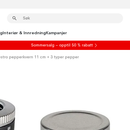
ng
Interiør & Innredning
Kampanjer
S
ommersalg
– opptil 50 % rabatt
stro pepperkvern 11 cm + 3 typer pepper