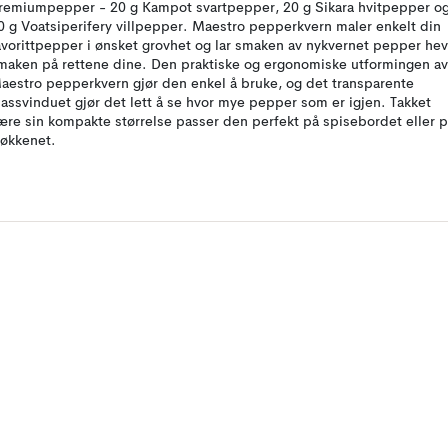
remiumpepper - 20 g Kampot svartpepper, 20 g Sikara hvitpepper o
0 g Voatsiperifery villpepper. Maestro pepperkvern maler enkelt din
avorittpepper i ønsket grovhet og lar smaken av nykvernet pepper he
maken på rettene dine. Den praktiske og ergonomiske utformingen av
aestro pepperkvern gjør den enkel å bruke, og det transparente
lassvinduet gjør det lett å se hvor mye pepper som er igjen. Takket
ære sin kompakte størrelse passer den perfekt på spisebordet eller 
jøkkenet.