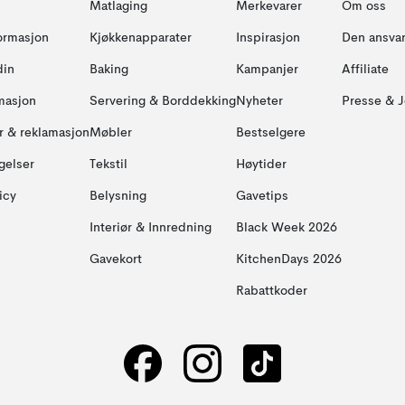
Matlaging
Merkevarer
Om oss
formasjon
Kjøkkenapparater
Inspirasjon
Den ansvar
din
Baking
Kampanjer
Affiliate
masjon
Servering & Borddekking
Nyheter
Presse & J
ur & reklamasjon
Møbler
Bestselgere
gelser
Tekstil
Høytider
icy
Belysning
Gavetips
Interiør & Innredning
Black Week 2026
Gavekort
KitchenDays 2026
Rabattkoder