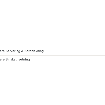
lere Servering & Borddekking
lere Smakstilsetning