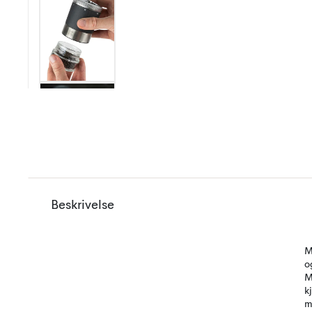
Beskrivelse
M
o
M
k
m