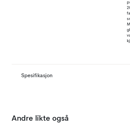
p
2
f
s
M
g
v
k
Spesifikasjon
Andre likte også