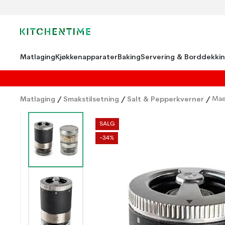
Matlaging
Kjøkkenapparater
Baking
Servering & Borddekki
Matlaging
/
Smakstilsetning
/
Salt & Pepperkverner
/
Mae
SALG
-34%