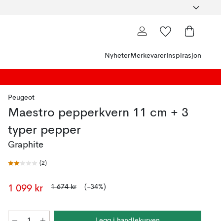
Nyheter
Merkevarer
Inspirasjon
Peugeot
Maestro pepperkvern 11 cm + 3
typer pepper
Graphite
(
2
)
1 674 kr
(-34%)
1 099 kr
Legg i handlekurven