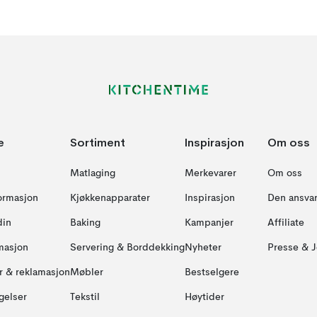
e
Sortiment
Inspirasjon
Om oss
Matlaging
Merkevarer
Om oss
formasjon
Kjøkkenapparater
Inspirasjon
Den ansvar
din
Baking
Kampanjer
Affiliate
masjon
Servering & Borddekking
Nyheter
Presse & J
ur & reklamasjon
Møbler
Bestselgere
gelser
Tekstil
Høytider