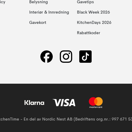
icy
Belysning
Gavetips
Interiør & Innredning
Black Week 2026
Gavekort
KitchenDays 2026
Rabattkoder
tchenTime - En del av Nordic Nest AB (Bedriftens org.nr.: 997 671 5