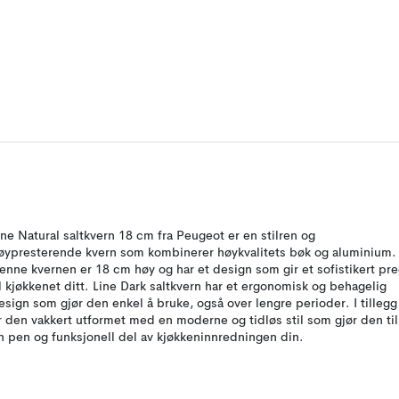
ine Natural saltkvern 18 cm fra Peugeot er en stilren og
øypresterende kvern som kombinerer høykvalitets bøk og aluminium.
enne kvernen er 18 cm høy og har et design som gir et sofistikert pr
il kjøkkenet ditt. Line Dark saltkvern har et ergonomisk og behagelig
esign som gjør den enkel å bruke, også over lengre perioder. I tillegg
r den vakkert utformet med en moderne og tidløs stil som gjør den til
n pen og funksjonell del av kjøkkeninnredningen din.