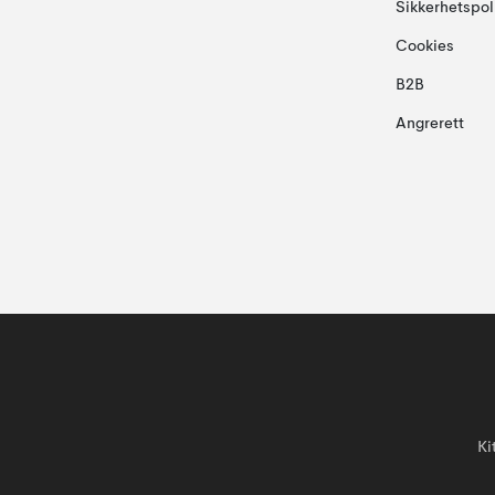
Sikkerhetspol
Cookies
B2B
Angrerett
Ki