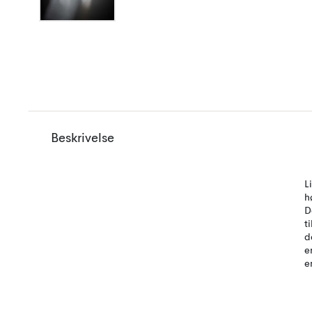
Beskrivelse
L
h
D
t
d
e
e