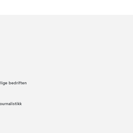
lige bedriften
ournalistikk