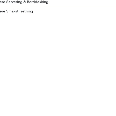
lere Servering & Borddekking
lere Smakstilsetning