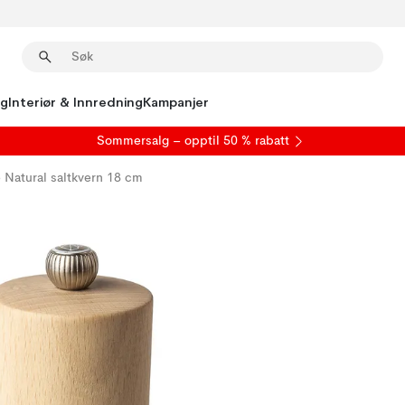
ng
Interiør & Innredning
Kampanjer
S
ommersalg
– opptil 50 % rabatt
e Natural saltkvern 18 cm