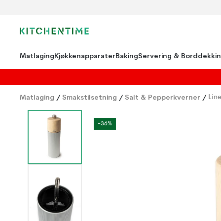
Matlaging
Kjøkkenapparater
Baking
Servering & Borddekki
Matlaging
/
Smakstilsetning
/
Salt & Pepperkverner
/
Lin
-36%