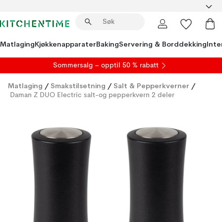
Matlaging
Kjøkkenapparater
Baking
Servering & Borddekking
Inte
S
ommersalg
– opptil 50 % rabatt
Matlaging
/
Smakstilsetning
/
Salt & Pepperkverner
/
Daman Z DUO Electric salt-og pepperkvern 2 deler