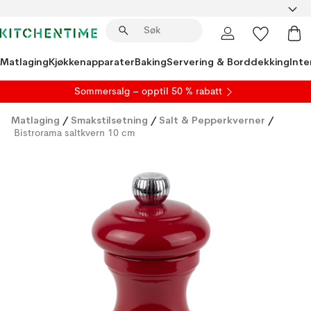
Matlaging
Kjøkkenapparater
Baking
Servering & Borddekking
Inte
S
ommersalg
– opptil 50 % rabatt
Matlaging
/
Smakstilsetning
/
Salt & Pepperkverner
/
Bistrorama saltkvern 10 cm