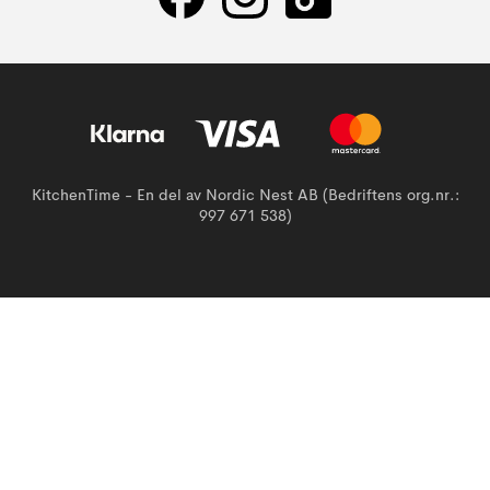
KitchenTime - En del av Nordic Nest AB (Bedriftens org.nr.:
997 671 538)