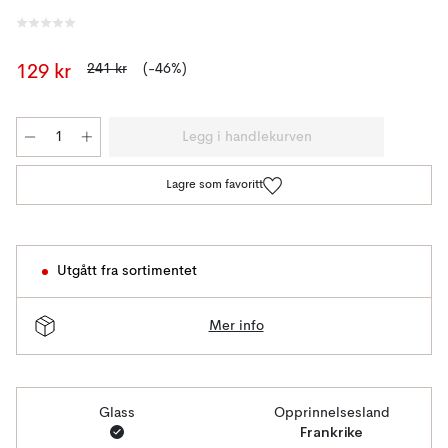
241 kr
(-46%)
129 kr
Legg i handlekurven
Lagre som favoritt
Utgått fra sortimentet
Mer info
Glass
Opprinnelsesland
Frankrike