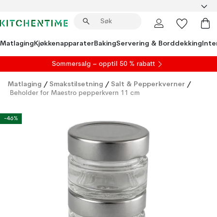
Matlaging
Kjøkkenapparater
Baking
Servering & Borddekking
Inte
S
ommersalg
– opptil 50 % rabatt
Matlaging
/
Smakstilsetning
/
Salt & Pepperkverner
/
Beholder for Maestro pepperkvern 11 cm
-46%