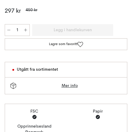
450 kr
297 kr
Legg i handlekurven
Lagre som favoritt
Utgått fra sortimentet
Mer info
FSC
Papir
Opprinnelsesland