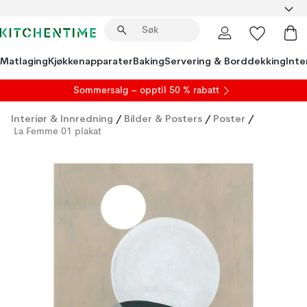
Matlaging
Kjøkkenapparater
Baking
Servering & Borddekking
Inte
S
ommersalg
– opptil 50 % rabatt
Interiør & Innredning
/
Bilder & Posters
/
Poster
/
La Femme 01 plakat