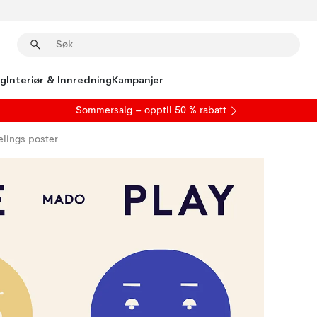
ng
Interiør & Innredning
Kampanjer
S
ommersalg
– opptil 50 % rabatt
elings poster