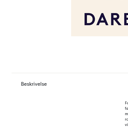
Beskrivelse
F
f
m
r
vi