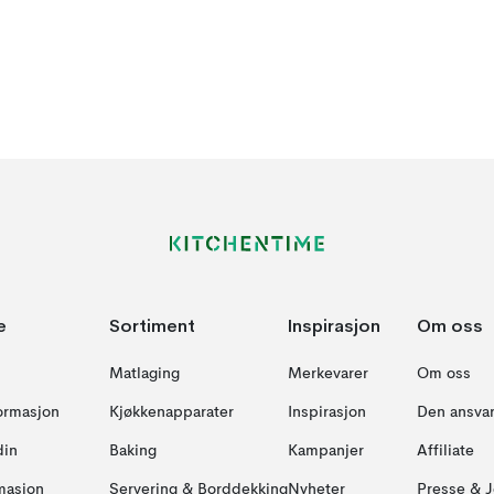
e
Sortiment
Inspirasjon
Om oss
Matlaging
Merkevarer
Om oss
formasjon
Kjøkkenapparater
Inspirasjon
Den ansvar
din
Baking
Kampanjer
Affiliate
masjon
Servering & Borddekking
Nyheter
Presse & J