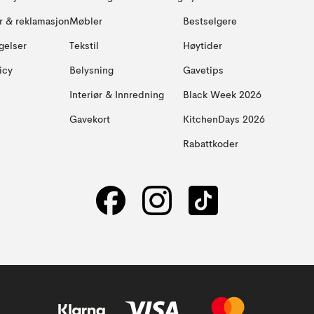
ur & reklamasjon
Møbler
Bestselgere
gelser
Tekstil
Høytider
icy
Belysning
Gavetips
Interiør & Innredning
Black Week 2026
Gavekort
KitchenDays 2026
Rabattkoder