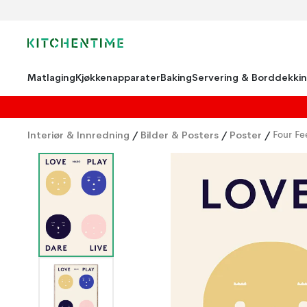
Matlaging
Kjøkkenapparater
Baking
Servering & Borddekki
Interiør & Innredning
/
Bilder & Posters
/
Poster
/
Four Fe