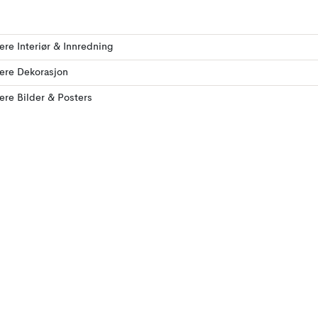
lere Interiør & Innredning
lere Dekorasjon
lere Bilder & Posters