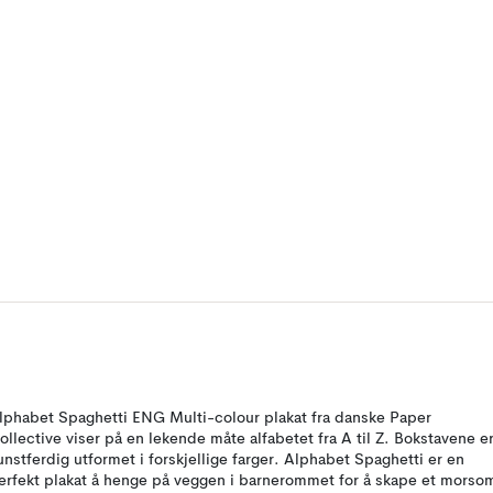
lphabet Spaghetti ENG Multi-colour plakat fra danske Paper
ollective viser på en lekende måte alfabetet fra A til Z. Bokstavene e
unstferdig utformet i forskjellige farger. Alphabet Spaghetti er en
erfekt plakat å henge på veggen i barnerommet for å skape et morso