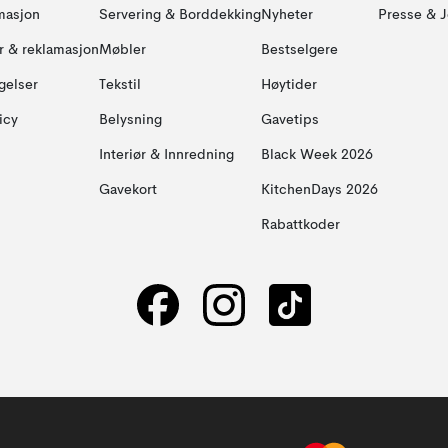
masjon
Servering & Borddekking
Nyheter
Presse & J
ur & reklamasjon
Møbler
Bestselgere
gelser
Tekstil
Høytider
icy
Belysning
Gavetips
Interiør & Innredning
Black Week 2026
Gavekort
KitchenDays 2026
Rabattkoder