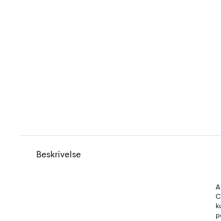
Beskrivelse
A
C
k
p