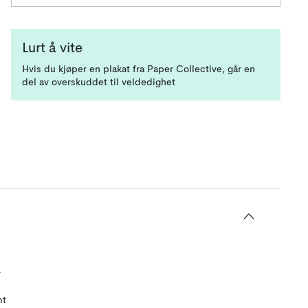
Lurt å vite
Hvis du kjøper en plakat fra Paper Collective, går en
del av overskuddet til veldedighet
r
mt