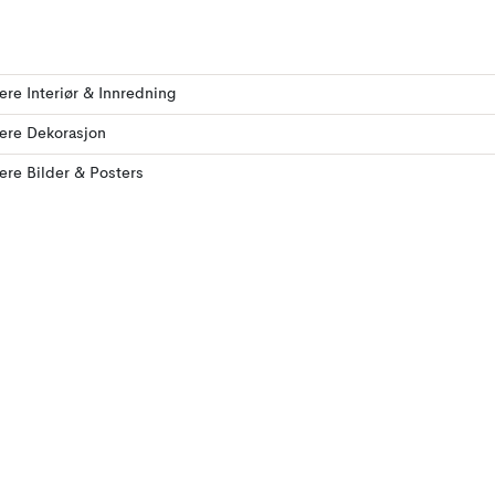
lere Interiør & Innredning
lere Dekorasjon
lere Bilder & Posters