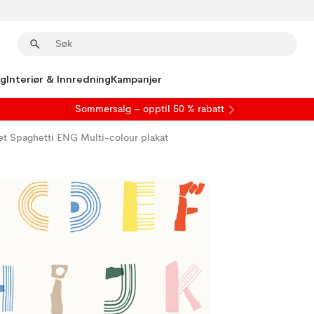
ng
Interiør & Innredning
Kampanjer
S
ommersalg
– opptil 50 % rabatt
t Spaghetti ENG Multi-colour plakat