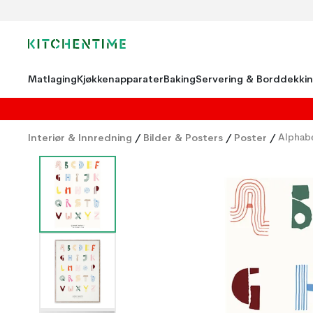
Matlaging
Kjøkkenapparater
Baking
Servering & Borddekki
Interiør & Innredning
/
Bilder & Posters
/
Poster
/
Alphabe