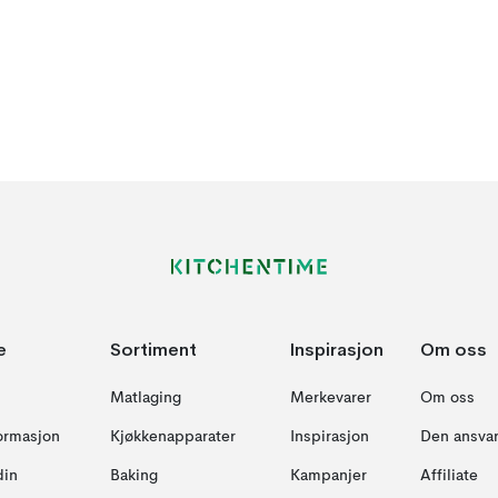
e
Sortiment
Inspirasjon
Om oss
Matlaging
Merkevarer
Om oss
formasjon
Kjøkkenapparater
Inspirasjon
Den ansvar
din
Baking
Kampanjer
Affiliate