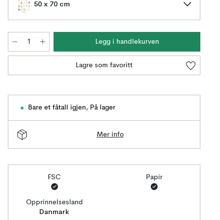
50 x 70 cm
Legg i handlekurven
Lagre som favoritt
Bare et fåtall igjen
,
På lager
Mer info
FSC
Papir
Opprinnelsesland
Danmark