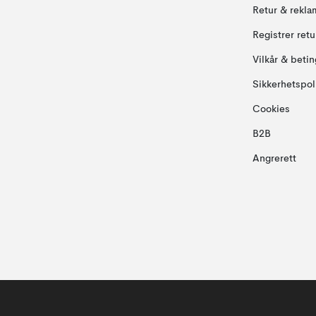
Retur & rekla
Registrer ret
Vilkår & betin
Sikkerhetspol
Cookies
B2B
Angrerett